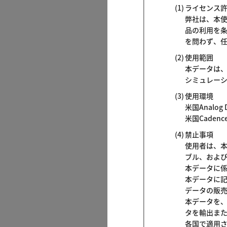
ライセンス
弊社は、本
品の利用を
を問わず、
使用範囲
本データは
シミュレー
使用環境
米国Analog D
米国Cadence
禁止事項
使用者は、
ブル、およ
本データに
本データに
データの販
本データを
タを輸出ま
各国で適用