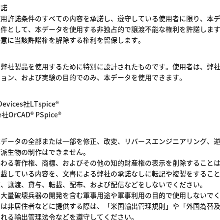
許諾
使用許諾条件のすべての内容を承諾し、遵守している使用者に限り、本
条件として、本データを使用する非独占的で譲渡不能な権利を許諾しま
任意に当該許諾権を解除する権利を留保します。
、弊社製品を使用するために特別に設計されたものです。使用者は、弊
ション、および実験の目的でのみ、本データを使用できます。
evices社LTspice®
社OrCAD® PSpice®
本データの全部または一部を修正、改変、リバースエンジニアリング、
び派生物の制作はできません。
係わる著作権、商標、およびその他の知的財産権の表示を削除すること
記載している内容を、文書による弊社の承諾なしに転記や複製をするこ
売、譲渡、貸与、転載、配布、および配信などをしないでください。
、大量破壊兵器の開発を含む軍事用途や軍事利用の目的で使用しないで
たは非居住者などに提供する際は、「米国輸出管理規則」や「外国為替
される輸出管理法令などを遵守してください。