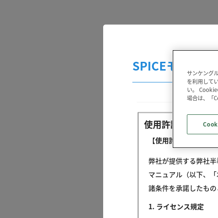
SPICEモデル 
サンケングル
を利用してい
い。 Coo
場合は、「C
使用許諾条件
Cook
【使用許諾契約】
弊社が提供する弊社半導体
マニュアル（以下、「
諸条件を承諾したもの
1. ライセンス規定