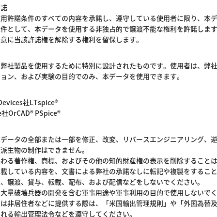
許諾
使用許諾条件のすべての内容を承諾し、遵守している使用者に限り、本
条件として、本データを使用する非独占的で譲渡不能な権利を許諾しま
任意に当該許諾権を解除する権利を留保します。
、弊社製品を使用するために特別に設計されたものです。使用者は、弊
ション、および実験の目的でのみ、本データを使用できます。
evices社LTspice®
社OrCAD® PSpice®
本データの全部または一部を修正、改変、リバースエンジニアリング、
び派生物の制作はできません。
係わる著作権、商標、およびその他の知的財産権の表示を削除すること
記載している内容を、文書による弊社の承諾なしに転記や複製をするこ
売、譲渡、貸与、転載、配布、および配信などをしないでください。
、大量破壊兵器の開発を含む軍事用途や軍事利用の目的で使用しないで
たは非居住者などに提供する際は、「米国輸出管理規則」や「外国為替
される輸出管理法令などを遵守してください。