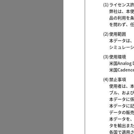
ライセンス
弊社は、本
品の利用を
を問わず、
使用範囲
本データは
シミュレー
使用環境
米国Analog D
米国Cadence
禁止事項
使用者は、
ブル、およ
本データに
本データに
データの販
本データを
タを輸出ま
各国で適用