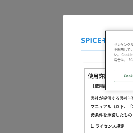
SPICEモデル 
サンケングル
を利用してい
い。 Coo
場合は、「C
使用許諾条件
Cook
【使用許諾契約】
弊社が提供する弊社半導体
マニュアル（以下、「
諸条件を承諾したもの
1. ライセンス規定