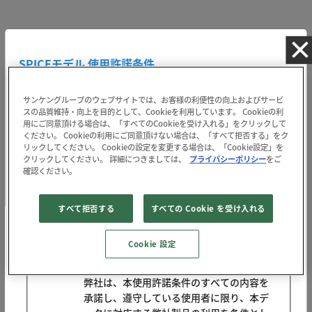
SPICEモデル 使用許諾条件
サンケングループのウェブサイトでは、お客様の利便性の向上およびサービ
スの品質維持・向上を目的として、Cookieを利用しています。 Cookieの利
用にご同意頂ける場合は、「すべてのCookieを受け入れる」をクリックして
使用許諾条件
ください。 Cookieの利用にご同意頂けない場合は、「すべて拒否する」をク
リックしてください。 Cookieの設定を変更する場合は、「Cookie設定」を
【使用許諾契約】
クリックしてください。 詳細につきましては、
プライバシーポリシー
をご
確認ください。
弊社が提供する弊社半導体製品のLTspice® およびOrCAD® PSpice® 用スパ
イスモデルのデータ、およびそのデータのマニュアル（以下、「本デー
タ」という）を使用者がダウンロード、または使用した時点で、使用者は
すべて拒否する
すべての Cookie を受け入れる
本使用許諾の諸条件を承諾したものとします。
1. ライセンス規定
Cookie 設定
ライセンス許諾
弊社は、本使用許諾条件のすべての内容を
承諾し、遵守している使用者に限り、本デ