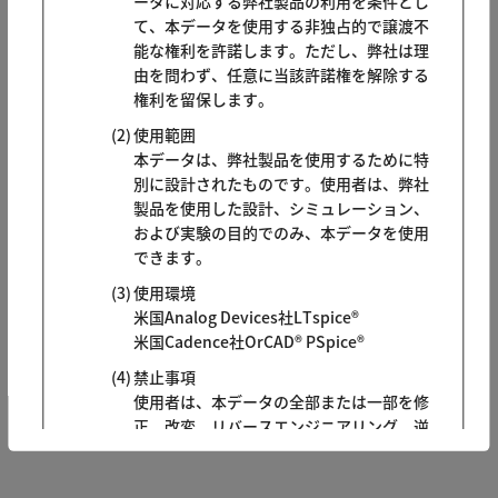
ータに対応する弊社製品の利用を条件とし
て、本データを使用する非独占的で譲渡不
能な権利を許諾します。ただし、弊社は理
由を問わず、任意に当該許諾権を解除する
権利を留保します。
使用範囲
本データは、弊社製品を使用するために特
別に設計されたものです。使用者は、弊社
製品を使用した設計、シミュレーション、
および実験の目的でのみ、本データを使用
できます。
使用環境
米国Analog Devices社LTspice®
米国Cadence社OrCAD® PSpice®
禁止事項
使用者は、本データの全部または一部を修
正、改変、リバースエンジニアリング、逆
コンパイル、逆アセンブル、および派生物
の制作はできません。