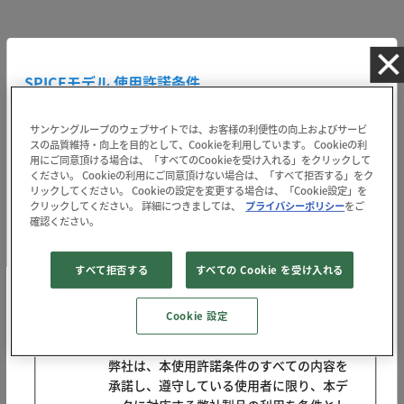
SPICEモデル 使用許諾条件
サンケングループのウェブサイトでは、お客様の利便性の向上およびサービ
スの品質維持・向上を目的として、Cookieを利用しています。 Cookieの利
用にご同意頂ける場合は、「すべてのCookieを受け入れる」をクリックして
使用許諾条件
ください。 Cookieの利用にご同意頂けない場合は、「すべて拒否する」をク
リックしてください。 Cookieの設定を変更する場合は、「Cookie設定」を
【使用許諾契約】
クリックしてください。 詳細につきましては、
プライバシーポリシー
をご
確認ください。
弊社が提供する弊社半導体製品のLTspice® およびOrCAD® PSpice® 用スパ
イスモデルのデータ、およびそのデータのマニュアル（以下、「本デー
タ」という）を使用者がダウンロード、または使用した時点で、使用者は
すべて拒否する
すべての Cookie を受け入れる
本使用許諾の諸条件を承諾したものとします。
1. ライセンス規定
Cookie 設定
ライセンス許諾
弊社は、本使用許諾条件のすべての内容を
承諾し、遵守している使用者に限り、本デ