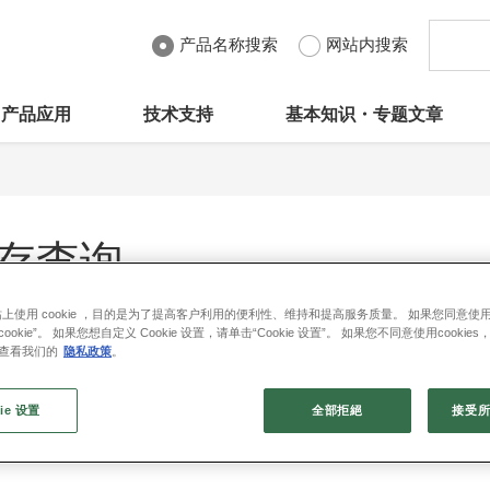
产品名称搜索
网站内搜索
产品应用
技术支持
基本知识・专题文章
存查询
上使用 cookie ，目的是为了提高客户利用的便利性、维持和提高服务质量。 如果您同意使用 c
ookie”。 如果您想自定义 Cookie 设置，请单击“Cookie 设置”。 如果您不同意使用cookie
请查看我们的
隐私政策
。
ie 设置
全部拒絕
接受所有