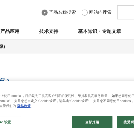
产品名称搜索
网站内搜索
产品应用
技术支持
基本知识・专题文章
缘)
缘)
上使用 cookie ，目的是为了提高客户利用的便利性、维持和提高服务质量。 如果您同意使用 c
ookie”。 如果您想自定义 Cookie 设置，请单击“Cookie 设置”。 如果您不同意使用cookie
加功率因数补偿电路。 三垦电气的LED驱动器，无需专用功率因
请查看我们的
隐私政策
。
ie 设置
全部拒絕
接受所有