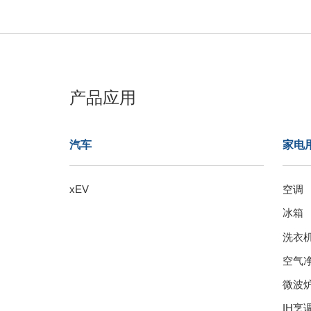
产品应用
汽车
家电
xEV
空调
冰箱
洗衣
空气
微波
IH烹