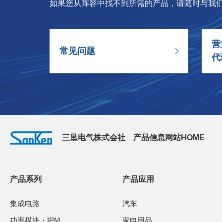
如果您从阵容中找不到所需的产品，请随时与我
营
常见问题
代
三垦电气株式会社 产品信息网站HOME
产品系列
产品应用
集成电路
汽车
功率模块・IPM
家电用品