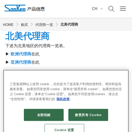
CH
北美代理商
HOME
购买
代理商一览
北美代理商
下述为北美地区的代理商一览表。
▶
欧洲代理商
在此
▶
亚洲代理商
在此
-------------------------------
三垦集团网站上使用 cookie ，目的是为了提高客户利用的便利性、维持和提高
请在输入框内输入国・都市名称进行搜索。
服务质量。 如果您同意使用 cookie，请单击“接受所有 cookie”。 如果您想自定
义 Cookie 设置，请单击“Cookie 设置”。 如果您不同意使用cookies，请点击
“全部拒绝”。 详情请查看我们的
隐私政策
。
全部拒絕
接受所有 Cookie
--------------------------------
Show List
Show Item
Cookie 设置