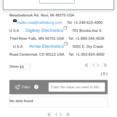
Rathsburg Associates Inc.
U.S.A.
25893
Meadowbrook Rd. Novi, MI 48375 USA
mailto:mail@rathsburg.com
Tel: +1-248-615-4000
Digikey Electronics
U.S.A.
701 Brooks Ave S
Thief River Falls, MN 56701 USA Tel: +1-800-344-4539
Arrow Electronics
U.S.A.
9201 E. Dry Creek
Road Centennial, CO 80112 USA Tel: +1-303-824-4000
Show
( 0 )
Filter
No data found