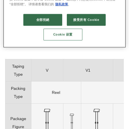
“全部拒绝”。 详情请查看我们的
隐私政策
。
* Some products may not comply with the taping types listed
全部拒絕
接受所有 Cookie
below.
Please contact our sales representatives,
business partners,
Cookie 设置
or authorized distributors
.
Taping
V
V1
V
Type
Packing
Reel
Type
Package
Figure