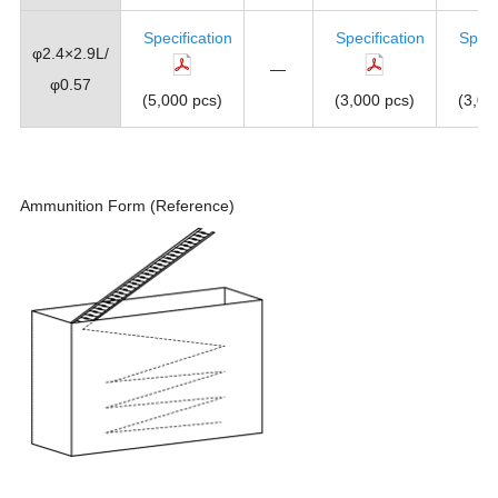
Specification
Specification
Speci
φ2.4×2.9L/
―
φ0.57
(5,000 pcs)
(3,000 pcs)
(3,00
Ammunition Form (Reference)