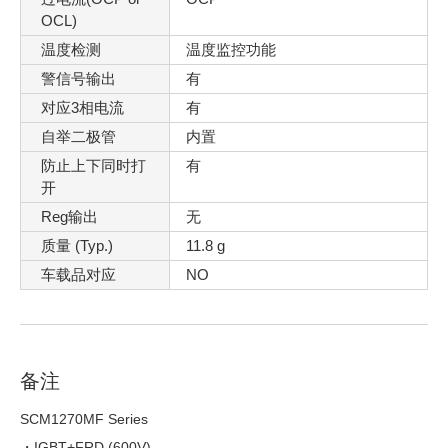
OCL)
温度检测
温度监控功能
警信号输出
有
对应3相电流
有
自举二极管
内置
防止上下同时打
有
开
Reg输出
无
质量 (Typ.)
11.8 g
车载品对应
NO
备注
SCM1270MF Series
・IGBT+FRD (600V)