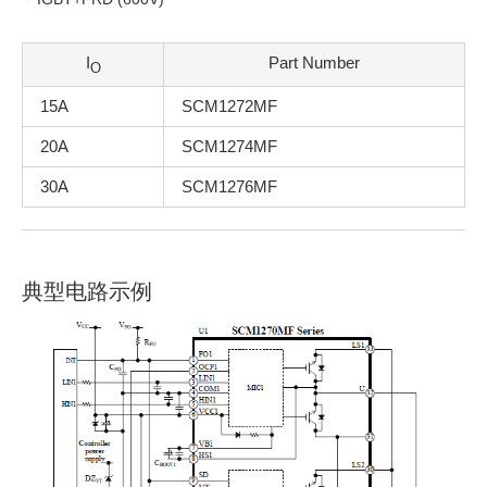
I
Part Number
O
15A
SCM1272MF
20A
SCM1274MF
30A
SCM1276MF
典型电路示例