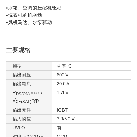
•冰箱、空调的压缩机驱动
•洗衣机的桶驱动
•风机马达、水泵驱动
主要规格
類型
功率 IC
输出耐压
600 V
输出电流
20.0 A
R
max./
1.70V
DS(ON)
V
typ.
CE(SAT)
输出元件
IGBT
输入阈值
3.3/5.0 V
UVLO
有
过电流(OCP or
OCP