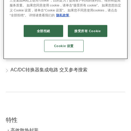
三垦集团网站上使用 cookie ，目的是为了提高客户利用的便利性、维持和提高
设计支持
服务质量。 如果您同意使用 cookie，请单击“接受所有 cookie”。 如果您想自定
义 Cookie 设置，请单击“Cookie 设置”。 如果您不同意使用cookies，请点击
“全部拒绝”。 详情请查看我们的
隐私政策
。
技术资料
全部拒絕
接受所有 Cookie
【产品选择指南】电源管理集成电路
Cookie 设置
相关信息
AC/DC转换器集成电路 交叉参考搜索
特性
・高效散热封装