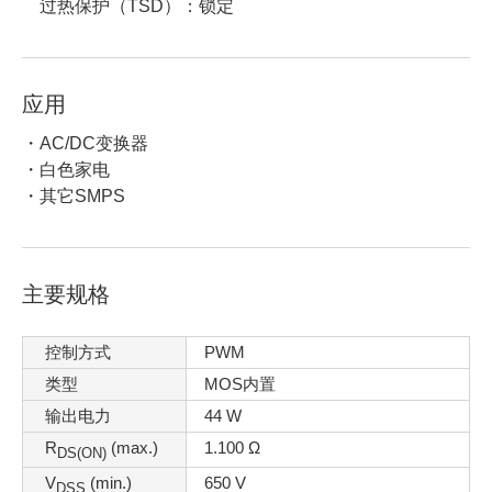
过热保护（TSD）：锁定
应用
・AC/DC变换器
・白色家电
・其它SMPS
主要规格
控制方式
PWM
类型
MOS内置
输出电力
44 W
R
(max.)
1.100 Ω
DS(ON)
V
(min.)
650 V
DSS