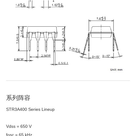
系列阵容
STR3A400 Series Lineup
Vdss = 650 V
fosc = 65 kHz