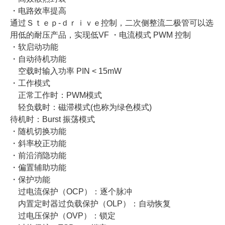
・电路效率提高
通过Ｓｔｅｐ‐ｄｒｉｖｅ控制，二次侧整流二极管可以选
用低的耐压产品，实现低VF ・电流模式 PWM 控制
・软启动功能
・自动待机功能
空载时输入功率 PIN < 15mW
・工作模式
正常工作时：PWM模式
轻负载时：磁滞模式(也称为绿色模式)
待机时：Burst 振荡模式
・随机切换功能
・斜率校正功能
・前沿消隐功能
・偏置辅助功能
・保护功能
过电流保护（OCP）：逐个脉冲
内置定时器过负载保护（OLP）：自动恢复
过电压保护（OVP）：锁定