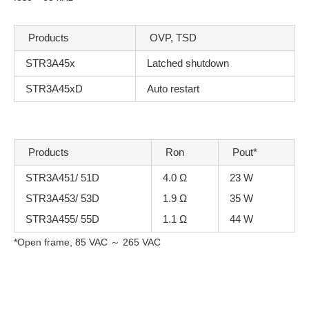
Products
OVP, TSD
STR3A45x
Latched shutdown
STR3A45xD
Auto restart
Products
Ron
Pout*
STR3A451/ 51D
4.0 Ω
23 W
STR3A453/ 53D
1.9 Ω
35 W
STR3A455/ 55D
1.1 Ω
44 W
*Open frame, 85 VAC ～ 265 VAC