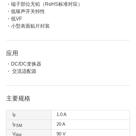
・端子部位无铅（RoHS标准对应）
・低噪声开关特性
・低VF
・小型表面贴片封装
应用
・DC/DC变换器
・ 交流适配器
主要规格
I
1.0 A
F
I
20 A
FSM
V
90 V
RM