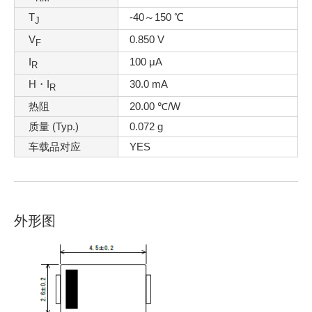
T
-40～150 ℃
J
V
0.850 V
F
I
100 μA
R
H・I
30.0 mA
R
热阻
20.00 ℃/W
质量 (Typ.)
0.072 g
车载品对应
YES
外形图