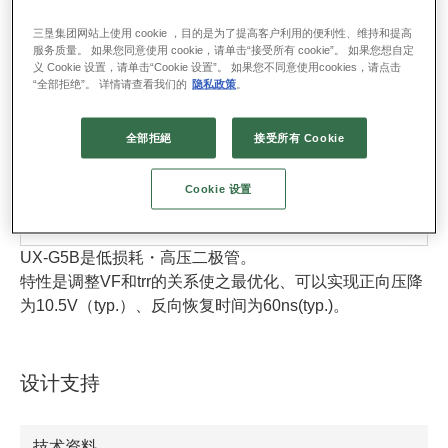
三垦集团网站上使用 cookie ，目的是为了提高客户利用的便利性、维持和提高
服务质量。 如果您同意使用 cookie，请单击“接受所有 cookie”。 如果您想自定
义 Cookie 设置，请单击“Cookie 设置”。 如果您不同意使用cookies，请点击
“全部拒绝”。 详情请查看我们的
隐私政策
。
封装名 : Axial (□7/φ1.2)
RoHS : YES
全部拒絕
接受所有 Cookie
资料下载
Cookie 设置
包装规格
UX-G5B是低损耗・高压二极管。
特性是调整VF和trr的关系使之最优化、可以实现正向压降
为10.5V（typ.）、反向恢复时间为60ns(typ.)。
设计支持
技术资料