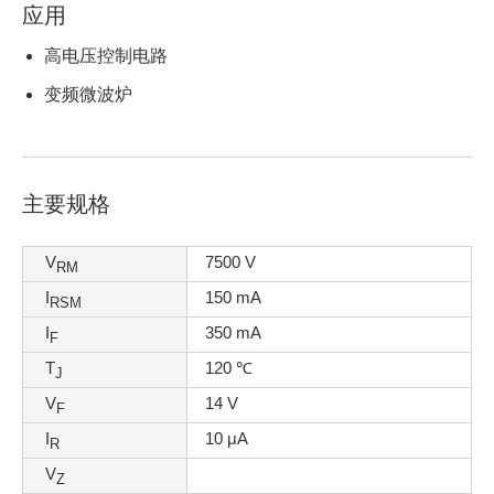
应用
高电压控制电路
变频微波炉
主要规格
V
7500 V
RM
I
150 mA
RSM
I
350 mA
F
T
120 ℃
J
V
14 V
F
I
10 μA
R
V
Z