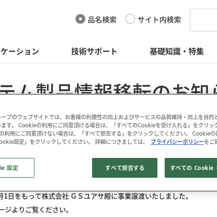
品名検索
サイト内検索
リケーション
技術サポート
基礎知識・特集
テム製品情報移転のお知
 of Power System Prod
ープのウェブサイトでは、お客様の利便性の向上およびサービスの品質維持・向上を目的とし
ます。 Cookieの利用にご同意頂ける場合は、「すべてのCookieを受け入れる」をクリ
kieの利用にご同意頂けない場合は、「すべて拒否する」をクリックしてください。 Cookie
on
ookie設定」をクリックしてください。 詳細につきましては、
プライバシーポリシー
をご
ie 設定
すべて拒否する
すべての Cooki
5月1日をもって株式会社 ＧＳユアサ殿に事業譲渡いたしました。
ージよりご覧ください。