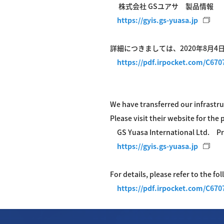
株式会社 GSユアサ 製品情報
https://gyis.gs-yuasa.jp
詳細につきましては、2020年8月
https://pdf.irpocket.com/C67
We have transferred our infrastru
Please visit their website for the
GS Yuasa International Ltd. Pr
https://gyis.gs-yuasa.jp
For details, please refer to the f
https://pdf.irpocket.com/C670