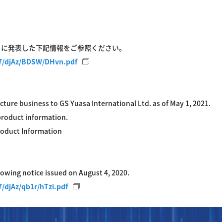
4日に発表した下記情報をご参照ください。
07/djAz/BDSW/DHvn.pdf
cture business to GS Yuasa International Ltd. as of May 1, 2021.
 product information.
oduct Information
ollowing notice issued on August 4, 2020.
7/djAz/qb1r/hTzi.pdf