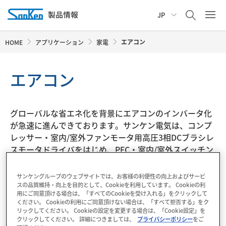
JP
エアコン
HOME
アプリケーション
家電
エアコン
グローバルな省エネ化を背景にエアコンのインバータ化
が急速に進んできております。サンケン電気は、コンプ
レッサー・室内/室外ファンモータ用高圧3相DCブラシレ
スモータドライバをはじめ、PFC・室内/室外スイッチン
グ電源向けに省エネに最適なICやディスクリートを取り
そろえております。
サンケングループのウェブサイトでは、お客様の利便性の向上およびサービ
スの品質維持・向上を目的として、Cookieを利用しています。 Cookieの利
用にご同意頂ける場合は、「すべてのCookieを受け入れる」をクリックして
※色のついた部分をクリックすると対象の製品リストが表示
ください。 Cookieの利用にご同意頂けない場合は、「すべて拒否する」をク
リックしてください。 Cookieの設定を変更する場合は、「Cookie設定」を
されます。
クリックしてください。 詳細につきましては、
プライバシーポリシー
をご