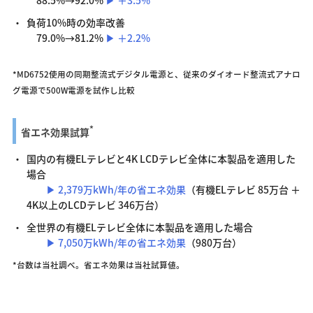
88.5%→92.0%
▶ ＋3.5%
負荷10%時の効率改善
79.0%→81.2%
▶ ＋2.2%
*MD6752使用の同期整流式デジタル電源と、従来のダイオード整流式アナロ
グ電源で500W電源を試作し比較
*
省エネ効果試算
国内の有機ELテレビと4K LCDテレビ全体に本製品を適用した
場合
▶ 2,379万kWh/年の省エネ効果
（有機ELテレビ 85万台 ＋
4K以上のLCDテレビ 346万台）
全世界の有機ELテレビ全体に本製品を適用した場合
▶ 7,050万kWh/年の省エネ効果
（980万台）
*台数は当社調べ。省エネ効果は当社試算値。