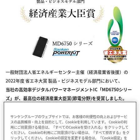
一般財団法人省エネルギーセンター主催（経済産業省後援）の
2022年度 省エネ大賞 製品・ビジネスモデル部門において、
当社の高効率デジタルパワーマネージメントIC「MD6750シリー
ズ」が、最高位の経済産業大臣賞(節電分野)を受賞しました。
MD6750シリーズは電源回路の部品点数を30％削減、サイズを
サンケングループのウェブサイトでは、お客様の利便性の向上およびサービ
スの品質維持・向上を目的として、Cookieを利用しています。 Cookieの利
20%削減、さらに全負荷における変換効率を2%以上向上するこ
用にご同意頂ける場合は、「すべてのCookieを受け入れる」をクリックして
ください。 Cookieの利用にご同意頂けない場合は、「すべて拒否する」をク
とに成功しています。
リックしてください。 Cookieの設定を変更する場合は、「Cookie設定」を