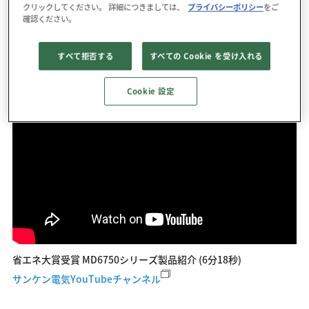
クリックしてください。 詳細につきましては、
プライバシーポリシー
をご
確認ください。
世界的な電子機器製品の拡大のもと、電源回路は必ず必要とされ
るものであり、この効率向上は大きな効果が期待できると評価さ
すべて拒否する
すべての Cookie を受け入れる
れ、この度の受賞となりました。
Cookie 設定
省エネ大賞受賞 MD6750シリーズ製品紹介 (6分18秒)
サンケン電気YouTubeチャンネル