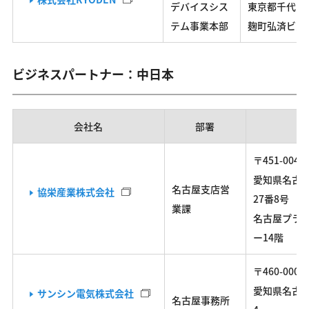
デバイスシス
東京都千代田
テム事業本部
麹町弘済ビル
ビジネスパートナー：中日本
会社名
部署
〒451-0045
愛知県名古
名古屋支店営
協栄産業株式会社
27番8号
業課
名古屋プラ
ー14階
〒460-0002
愛知県名古屋
サンシン電気株式会社
名古屋事務所