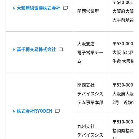
〒540-0012
大和無線電機株式会社
関西営業所
大阪府大阪市中
大手前類第一
大阪支店
〒530-0001
高千穂交易株式会社
電子営業チー
大阪市北区梅田
ム
生命 大阪梅
関西支社
〒530-0003
デバイスシス
大阪府大阪市
テム事業本部
2号 近鉄堂
株式会社RYODEN
〒810-0004
九州支社
福岡県福岡市中
デバイスシス