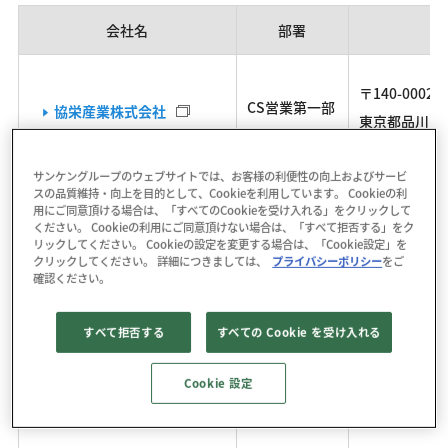
会社名
部署
〒140-0002
CS営業第一部
協栄産業株式会社
東京都品川区東
営業第二課
川シーサイド
サンケングループのウェブサイトでは、お客様の利便性の向上およびサービ
スの品質維持・向上を目的として、Cookieを利用しています。 Cookieの利
用にご同意頂ける場合は、「すべてのCookieを受け入れる」をクリックして
〒101-0043
ください。 Cookieの利用にご同意頂けない場合は、「すべて拒否する」をク
小森電機株式会社
リックしてください。 Cookieの設定を変更する場合は、「Cookie設定」を
営業部
東京都千代田
クリックしてください。 詳細につきましては、
プライバシーポリシー
をご
確認ください。
神田ビジネス
すべて拒否する
すべての Cookie を受け入れる
〒176-0022
サンシン電気株式会社
Cookie 設定
東日本営業部
東京都練馬区向