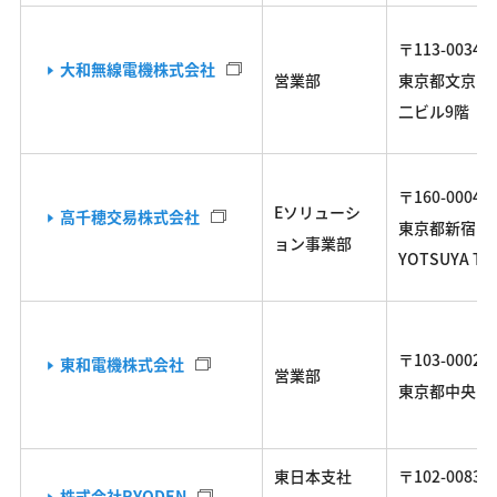
〒113-0034
大和無線電機株式会社
営業部
東京都文京区湯
二ビル9階
〒160-0004
Eソリューシ
高千穂交易株式会社
東京都新宿区四
ョン事業部
YOTSUYA TO
〒103-0002
東和電機株式会社
営業部
東京都中央区日
東日本支社
〒102-0083
株式会社RYODEN