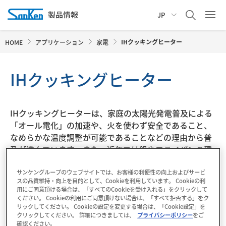
JP
IHクッキングヒーター
HOME
アプリケーション
家電
IHクッキングヒーター
IHクッキングヒーターは、家庭の太陽光発電普及による
「オール電化」の加速や、火を使わず安全であること、
なめらかな温度調整が可能であることなどの理由から普
及が進んでいます。また、近年では鍋やフライパンの種
類を問わない「オールメタル対応」機種も増え、さらに
利便性が高まっています。 サンケン電気では、IH用の
サンケングループのウェブサイトでは、お客様の利便性の向上およびサービ
スの品質維持・向上を目的として、Cookieを利用しています。 Cookieの利
IGBT、トライアック、温度検出ダイオードなどを取りそ
用にご同意頂ける場合は、「すべてのCookieを受け入れる」をクリックして
ろえております。
ください。 Cookieの利用にご同意頂けない場合は、「すべて拒否する」をク
リックしてください。 Cookieの設定を変更する場合は、「Cookie設定」を
クリックしてください。 詳細につきましては、
プライバシーポリシー
をご
確認ください。