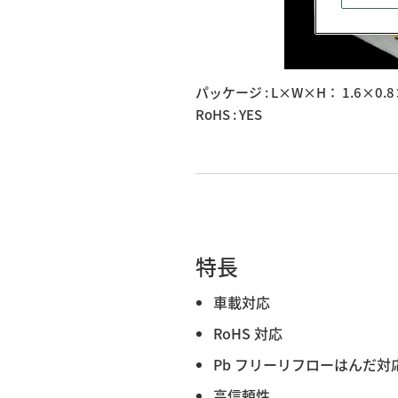
パッケージ : L×W×H： 1.6×0.8
RoHS : YES
特長
車載対応
RoHS 対応
Pb フリーリフローはんだ対
高信頼性