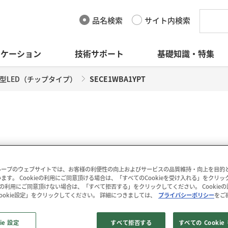
品名検索
サイト内検索
リケーション
技術サポート
基礎知識・特集
型LED（チップタイプ）
SECE1WBA1YPT
YPT
データシート
(328KB)
ープのウェブサイトでは、お客様の利便性の向上およびサービスの品質維持・向上を目的とし
ます。 Cookieの利用にご同意頂ける場合は、「すべてのCookieを受け入れる」をクリ
kieの利用にご同意頂けない場合は、「すべて拒否する」をクリックしてください。 Cookie
ookie設定」をクリックしてください。 詳細につきましては、
プライバシーポリシー
をご
SECE1WBA1YPTは、白
データダウンロード
ie 設定
すべて拒否する
すべての Cooki