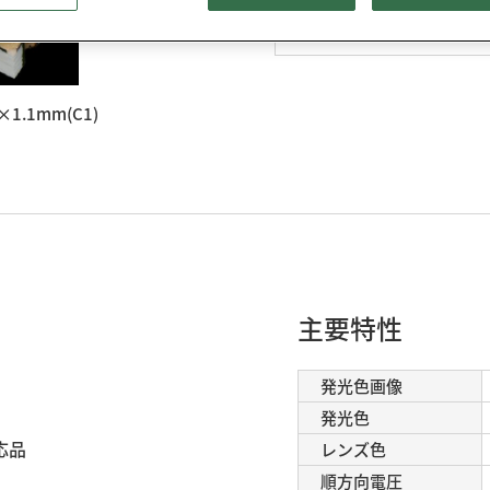
3D CADデータ
×1.1mm(C1)
主要特性
発光色画像
発光色
応品
レンズ色
順方向電圧