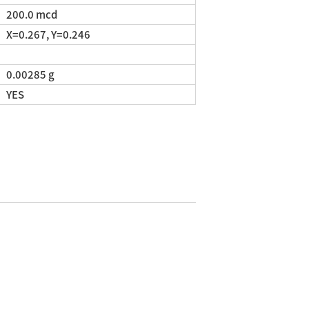
200.0 mcd
X=0.267, Y=0.246
0.00285 g
YES