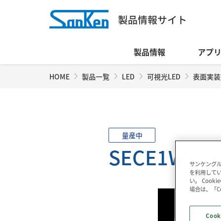
製品情報
アプ
HOME
製品一覧
LED
可視光LED
表面実装
量産中
SECE1WBA1
サンケングル
を利用してい
い。 Coo
場合は、「C
Cook