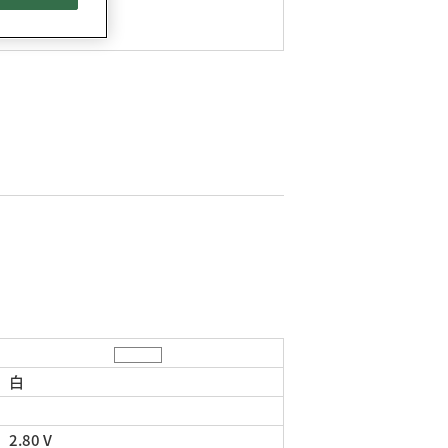
梱包仕様
白
2.80 V