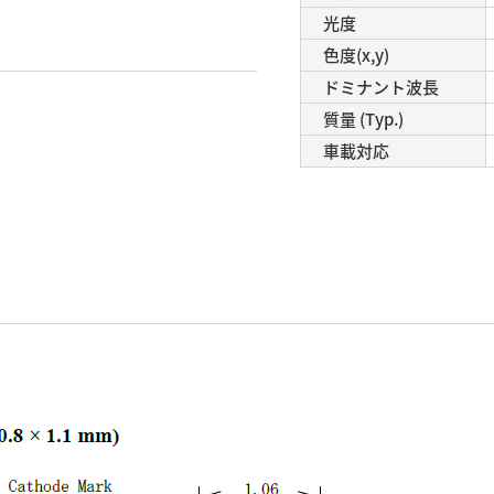
光度
色度(x,y)
ドミナント波長
質量 (Typ.)
車載対応