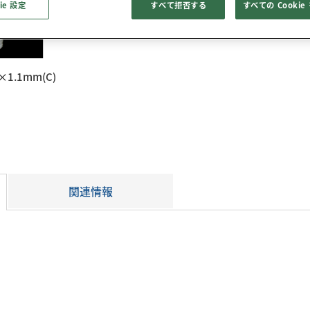
ie 設定
すべて拒否する
すべての Cooki
3D CADデータ
梱
×1.1mm(C)
関連情報