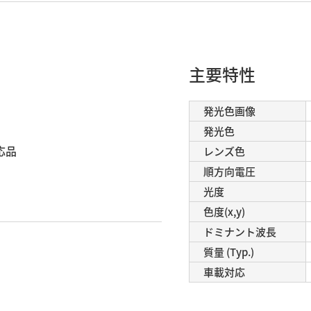
主要特性
発光色画像
発光色
応品
レンズ色
順方向電圧
光度
色度(x,y)
ドミナント波長
質量 (Typ.)
車載対応