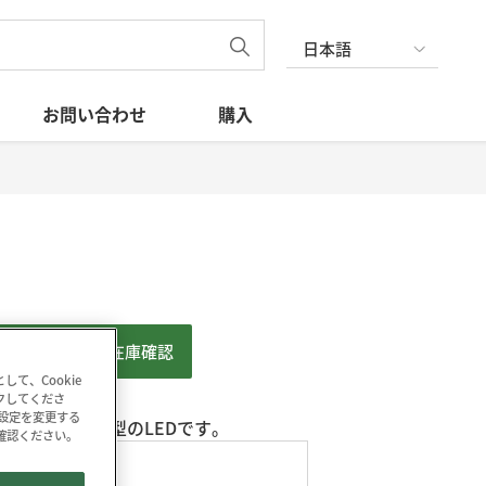
日本語
お問い合わせ
購入
WEB販売 在庫確認
て、Cookie
ックしてくださ
の設定を変更する
ンバー色の表面実装型のLEDです。
確認ください。