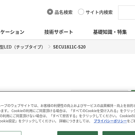
品名検索
サイト内検索
リケーション
技術サポート
基礎知識・特集
型LED（チップタイプ）
SECU1811C-S20
-S20
データシート
(315KB)
ープのウェブサイトでは、お客様の利便性の向上およびサービスの品質維持・向上を目的とし
ます。 Cookieの利用にご同意頂ける場合は、「すべてのCookieを受け入れる」をクリ
kieの利用にご同意頂けない場合は、「すべて拒否する」をクリックしてください。 Cookie
SECU1811C-S20は、ア
ookie設定」をクリックしてください。 詳細につきましては、
プライバシーポリシー
をご
データダウンロード