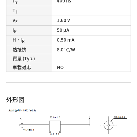
t
400 ns
rr
T
J
V
1.60 V
F
I
50 μA
R
H・I
0.50 mA
R
熱抵抗
8.0 ℃/W
質量 (Typ.)
車載対応
NO
外形図