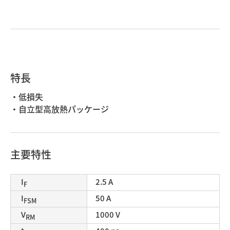
特長
・低損失
・自立型高放熱パッケージ
主要特性
I
2.5 A
F
I
50 A
FSM
V
1000 V
RM