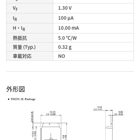
V
1.30 V
F
I
100 μA
R
H・I
10.00 mA
R
熱抵抗
5.0 ℃/W
質量 (Typ.)
0.32 g
車載対応
NO
外形図