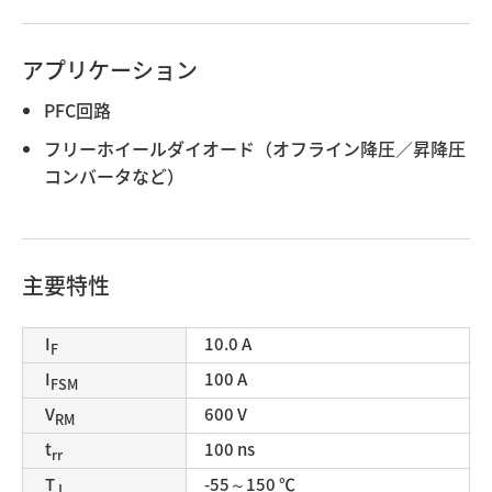
アプリケーション
PFC回路
フリーホイールダイオード（オフライン降圧／昇降圧
コンバータなど）
主要特性
I
10.0 A
F
I
100 A
FSM
V
600 V
RM
t
100 ns
rr
T
-55～150 ℃
J