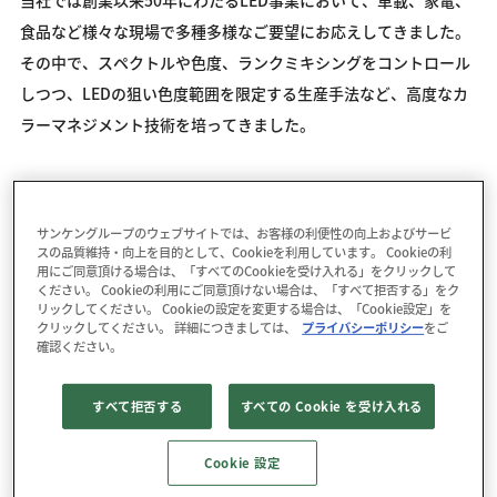
当社では創業以来50年にわたるLED事業において、車載、家電、
食品など様々な現場で多種多様なご要望にお応えしてきました。
その中で、スペクトルや色度、ランクミキシングをコントロール
しつつ、LEDの狙い色度範囲を限定する生産手法など、高度なカ
ラーマネジメント技術を培ってきました。
食品用LEDはそれらの技術を結集した「演色」と「演出」のノウ
ハウを詰め込んだ製品です。
サンケングループのウェブサイトでは、お客様の利便性の向上およびサービ
スの品質維持・向上を目的として、Cookieを利用しています。 Cookieの利
用にご同意頂ける場合は、「すべてのCookieを受け入れる」をクリックして
食品ショーケース用ランプ、冷蔵ケースなど、貴社製品に組み込
ください。 Cookieの利用にご同意頂けない場合は、「すべて拒否する」をク
リックしてください。 Cookieの設定を変更する場合は、「Cookie設定」を
んでいただくだけで、食品現場の要望に応える製品を提供いただ
クリックしてください。 詳細につきましては、
プライバシーポリシー
をご
けます。
確認ください。
ご質問は下記フォームからご連絡ください。
すべて拒否する
すべての Cookie を受け入れる
▶ お問い合わせ
Cookie 設定