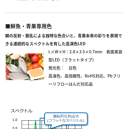
■鮮魚・青果専用色
鱗の反射・散乱による独特な色合いと、青果本来の彩りを表現で
きる連続的なスペクトルを有した高演色LED
L×W×H：2.8×3.5×0.7mm 表面実装
型LED（フラットタイプ）
発光色： 白色
高演色、高信頼性、RoHS対応、Pbフリ
ーリフローはんだ対応品