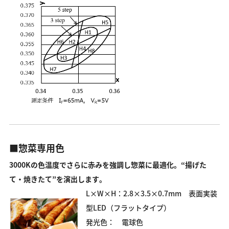
■惣菜専用色
3000Kの色温度でさらに赤みを強調し惣菜に最適化。“揚げた
て・焼きたて”を演出します。
L×W×H：2.8×3.5×0.7mm 表面実装
型LED（フラットタイプ）
発光色： 電球色