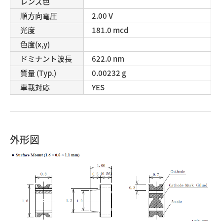
レンズ色
順方向電圧
2.00 V
光度
181.0 mcd
色度(x,y)
ドミナント波長
622.0 nm
質量 (Typ.)
0.00232 g
車載対応
YES
外形図