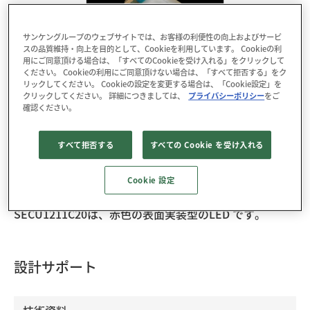
サンケングループのウェブサイトでは、お客様の利便性の向上およびサービ
スの品質維持・向上を目的として、Cookieを利用しています。 Cookieの利
用にご同意頂ける場合は、「すべてのCookieを受け入れる」をクリックして
ください。 Cookieの利用にご同意頂けない場合は、「すべて拒否する」をク
リックしてください。 Cookieの設定を変更する場合は、「Cookie設定」を
クリックしてください。 詳細につきましては、
プライバシーポリシー
をご
パッケージ : L×W×H： 1.6×0.8×1.1mm(C)
確認ください。
RoHS : YES
すべて拒否する
すべての Cookie を受け入れる
データダウンロード
3D CADデータ
梱包仕様
Cookie 設定
SECU1211C20は、赤色の表面実装型のLED です。
設計サポート