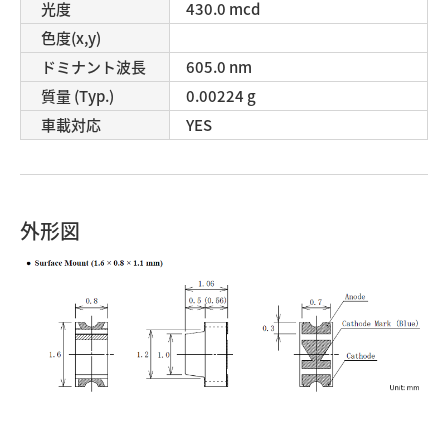
光度
430.0 mcd
色度(x,y)
ドミナント波長
605.0 nm
質量 (Typ.)
0.00224 g
車載対応
YES
外形図