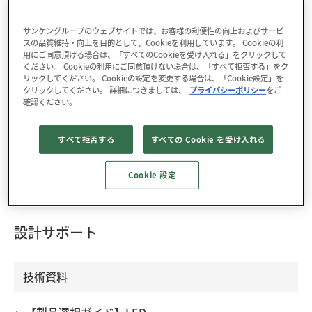
サンケングループのウェブサイトでは、お客様の利便性の向上およびサービ
スの品質維持・向上を目的として、Cookieを利用しています。 Cookieの利
パッケージ : L×W×H： 1.6×0.8×1.1mm(A)
用にご同意頂ける場合は、「すべてのCookieを受け入れる」をクリックして
RoHS : YES
ください。 Cookieの利用にご同意頂けない場合は、「すべて拒否する」をク
リックしてください。 Cookieの設定を変更する場合は、「Cookie設定」を
クリックしてください。 詳細につきましては、
プライバシーポリシー
をご
確認ください。
データダウンロード
3D CADデータ
梱包仕様
すべて拒否する
すべての Cookie を受け入れる
SECU1811C-N20は、アンバー色の表面実装型のLEDで
Cookie 設定
す。
設計サポート
技術資料