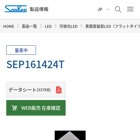
JP
HOME
製品一覧
LED
可視光LED
表面実装型LED（フラットタイ
量産中
SEP161424T
データシート
(337KB)
WEB販売 在庫確認