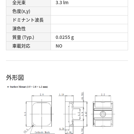
全光束
3.3 lm
色度(x,y)
ドミナント波長
演色性
質量 (Typ.)
0.0255 g
車載対応
NO
外形図