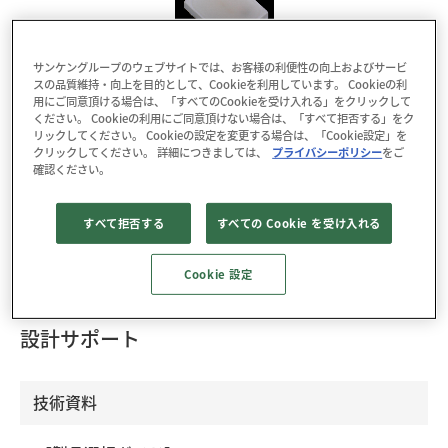
サンケングループのウェブサイトでは、お客様の利便性の向上およびサービ
パッケージ : L×W×H： 3.5×2.8×1.2mm
スの品質維持・向上を目的として、Cookieを利用しています。 Cookieの利
RoHS : YES
用にご同意頂ける場合は、「すべてのCookieを受け入れる」をクリックして
ください。 Cookieの利用にご同意頂けない場合は、「すべて拒否する」をク
リックしてください。 Cookieの設定を変更する場合は、「Cookie設定」を
クリックしてください。 詳細につきましては、
プライバシーポリシー
をご
データダウンロード
確認ください。
3D CADデータ
梱包仕様
すべて拒否する
すべての Cookie を受け入れる
SEP1D1419DTA は、純緑色の表面実装型LED です。静
電気保護のため、保護ダイオードが搭載されています。
Cookie 設定
設計サポート
技術資料