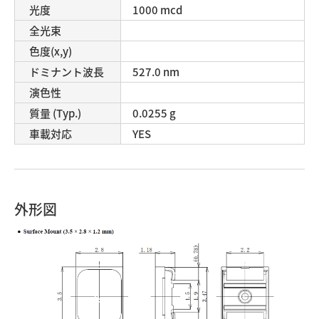
光度
1000 mcd
全光束
色度(x,y)
ドミナント波長
527.0 nm
演色性
質量 (Typ.)
0.0255 g
車載対応
YES
外形図