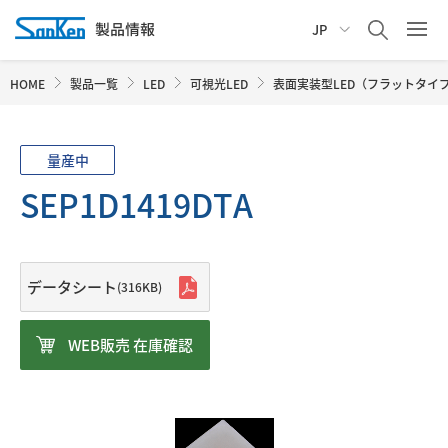
JP
HOME
製品一覧
LED
可視光LED
表面実装型LED（フラットタイ
量産中
SEP1D1419DTA
データシート
(316KB)
WEB販売 在庫確認