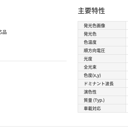
主要特性
発光色画像
応品
発光色
色温度
順方向電圧
光度
全光束
色度(x,y)
ドミナント波長
演色性
質量 (Typ.)
車載対応