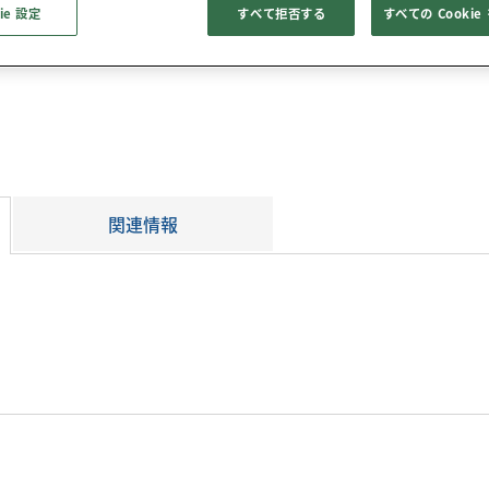
3D CADデータ
梱
ie 設定
すべて拒否する
すべての Cooki
×1.2mm
関連情報