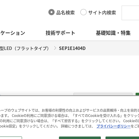
品名検索
サイト内検索
リケーション
技術サポート
基礎知識・特集
型LED（フラットタイプ）
SEP1E1404D
D
データシート
(314KB)
ープのウェブサイトでは、お客様の利便性の向上およびサービスの品質維持・向上を目的とし
ます。 Cookieの利用にご同意頂ける場合は、「すべてのCookieを受け入れる」をクリ
kieの利用にご同意頂けない場合は、「すべて拒否する」をクリックしてください。 Cookie
SEP1E1404D は、青色の表
ookie設定」をクリックしてください。 詳細につきましては、
プライバシーポリシー
をご
データダウンロード