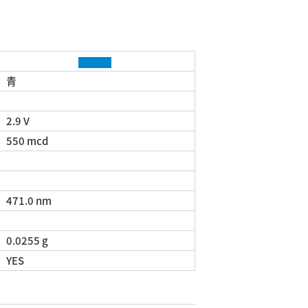
青
2.9 V
550 mcd
471.0 nm
0.0255 g
YES